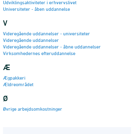
Udviklingsaktiviteter i erhvervslivet
Universiteter - åben uddannelse
V
Videre­gående uddannelser - universitet­er
Videre­gående uddannels­er
Videregående uddannelser - åbne uddannelser
Virksomhedernes efteruddannelse
Æ
Ægpakkeri
Ældreområdet
Ø
Øvrige arbejds­omkostning­er