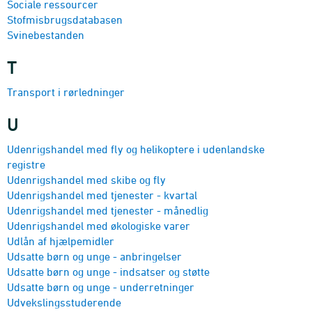
Sociale ressourcer
Stof­misbrugs­databasen
Svinebestanden
T
Transport i rørledninger
U
Udenrigs­handel med fly og helikoptere i udenlandske
registre
Udenrigs­handel med skibe og fly
Udenrigshandel med tjenester - kvartal
Udenrigshandel med tjenester - månedlig
Udenrigs­handel med økologiske varer
Udlån af hjælpemidler
Udsatte børn og unge - anbringelser
Udsatte børn og unge - indsatser og støtte
Udsatte børn og unge - underretninger
Udvekslings­studerende