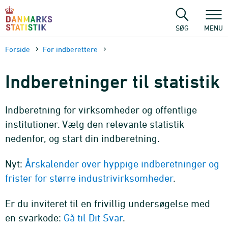
Gå
til
sidens
SØG
MENU
indhold
Forside
For indberettere
Indberetninger til statistik
Indberetning for virksomheder og offentlige
institutioner. Vælg den relevante statistik
nedenfor, og start din indberetning.
Nyt:
Årskalender over hyppige indberetninger og
frister for større industrivirksomheder
.
Er du inviteret til en frivillig undersøgelse med
en svarkode:
Gå til Dit Svar
.