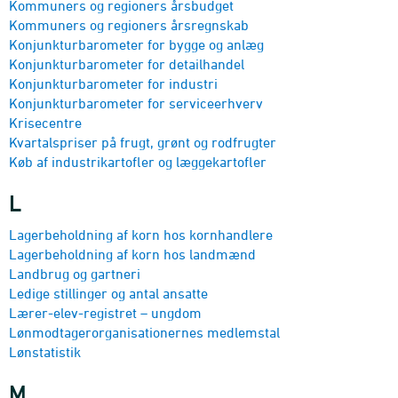
Kommuners og regioners årsbudget
Kommuners og regioners årsregnskab
Konjunktur­barometer for bygge og anlæg
Konjunktur­barometer for detailhandel
Konjunktur­barometer for industri
Konjunktur­barometer for service­erhverv
Krisecentre
Kvartalspriser på frugt, grønt og rodfrugter
Køb af industrikartofler og læggekartofler
L
Lagerbeholdning af korn hos kornhandlere
Lagerbeholdning af korn hos landmænd
Landbrug og gartneri
Ledige stillinger og antal ansatte
Lærer-elev-registret – ungdom
Lønmodtager­organisa­tionernes medlemstal
Lønstatistik
M