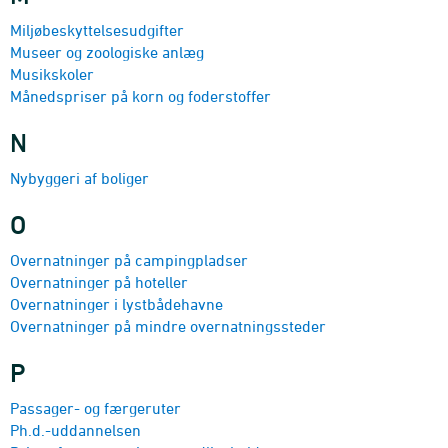
Miljø­beskyttel­sesudgifter
Museer og zoologiske anlæg
Musikskoler
Månedspriser på korn og foderstoffer
N
Nybyggeri af boliger
O
Overnat­ninger på camping­pladser
Overnat­ninger på hoteller
Overnat­ninger i lystbåde­havne
Overnat­ninger på mindre overnatningssteder
P
Passager- og færgeruter
Ph.d.-uddannelsen