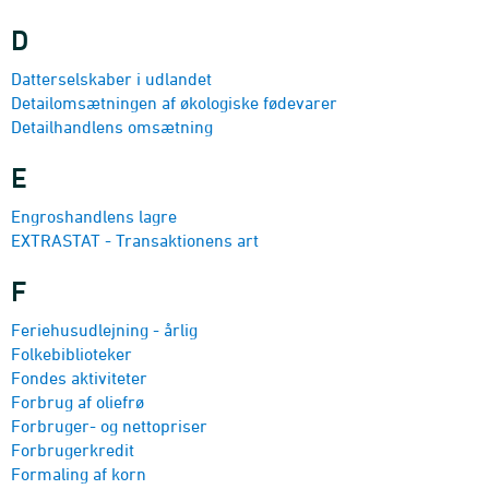
D
Datterselskaber i udlandet
Detail­omsætningen af øko­logiske fødevarer
Detailhandlens omsætning
E
Engroshandlens lagre
EXTRASTAT - Transaktionens art
F
Feriehusudlejning - årlig
Folke­biblioteker
Fondes aktiviteter
Forbrug af oliefrø
Forbruger- og nettopriser
Forbrugerkredit
Formaling af korn