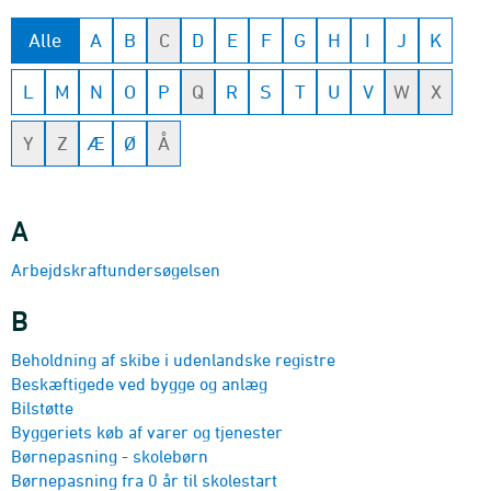
Alle
A
B
C
D
E
F
G
H
I
J
K
L
M
N
O
P
Q
R
S
T
U
V
W
X
Y
Z
Æ
Ø
Å
A
Arbejds­kraftunder­søgelsen
B
Beholdning af skibe i udenland­ske registre
Beskæftig­ede ved bygge og anlæg
Bilstøtte
Byggeriets køb af varer og tjenester
Børnepasning - skolebørn
Børnepasning fra 0 år til skolestart