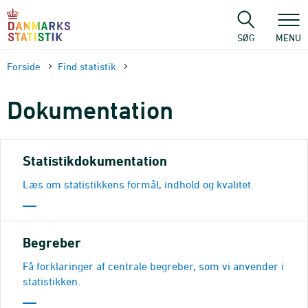
Gå
til
sidens
SØG
MENU
indhold
Forside
Find statistik
Dokumen­tation
Statistikdokumentation
Læs om statistikkens formål, indhold og kvalitet.
Begreber
Få forklaringer af centrale begreber, som vi anvender i
statistikken.