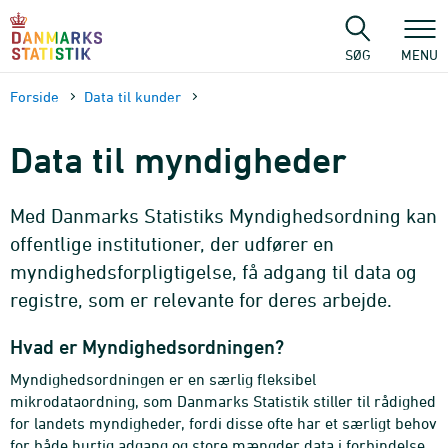
Gå
til
sidens
SØG
MENU
indhold
Forside
Data til kunder
Data til myndigheder
Med Danmarks Statistiks Myndighedsordning kan
offentlige institutioner, der udfører en
myndighedsforpligtigelse, få adgang til data og
registre, som er relevante for deres arbejde.
Hvad er Myndighedsordningen?
Myndighedsordningen er en særlig fleksibel
mikrodataordning, som Danmarks Statistik stiller til rådighed
for landets myndigheder, fordi disse ofte har et særligt behov
for både hurtig adgang og store mængder data i forbindelse