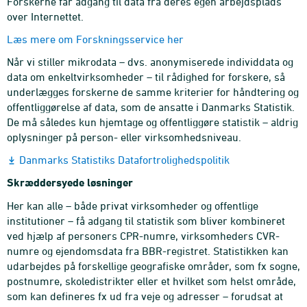
Forskerne får adgang til data fra deres egen arbejdsplads
over Internettet.
Læs mere om Forskningsservice her
Når vi stiller mikrodata – dvs. anonymiserede individdata og
data om enkeltvirksomheder – til rådighed for forskere, så
underlægges forskerne de samme kriterier for håndtering og
offentliggørelse af data, som de ansatte i Danmarks Statistik.
De må således kun hjemtage og offentliggøre statistik – aldrig
oplysninger på person- eller virksomhedsniveau.
Danmarks Statistiks Datafortrolighedspolitik
Skræddersyede løsninger
Her kan alle – både privat virksomheder og offentlige
institutioner – få adgang til statistik som bliver kombineret
ved hjælp af personers CPR-numre, virksomheders CVR-
numre og ejendomsdata fra BBR-registret. Statistikken kan
udarbejdes på forskellige geografiske områder, som fx sogne,
postnumre, skoledistrikter eller et hvilket som helst område,
som kan defineres fx ud fra veje og adresser – forudsat at