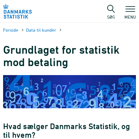
Gå
til
sidens
SØG
MENU
indhold
Forside
Data til kunder
Grundlaget for statistik
mod betaling
Hvad sælger Danmarks Statistik, og
til hvem?