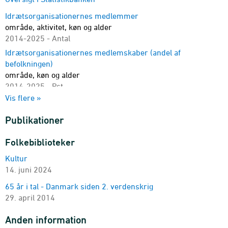
Idrætsorganisationernes medlemmer
område, aktivitet, køn og alder
2014-2025 - Antal
Idrætsorganisationernes medlemskaber (andel af
befolkningen)
område, køn og alder
2014-2025 - Pct.
Vis flere »
Danske vindere af internationale sportsmedaljer
mesterskab, idrætsgrene og medalje
Publikationer
1980-2025 - Antal
Forbrug af tilskuersport
Folkebiblioteker
ledsager, køn og alder
Kultur
2025-2025 - Pct.
14. juni 2024
Forbrug af tilskuersport
adgang, køn og alder
65 år i tal - Danmark siden 2. verdenskrig
2025-2025 - Pct.
29. april 2014
Rangering af samlet præstation i OL-discipliner
Anden information
disciplin, land, præstation og rangplacering