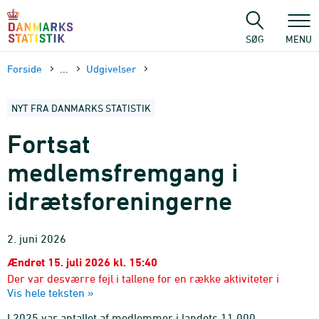
Gå
til
sidens
SØG
MENU
indhold
Forside
...
Udgivelser
NYT FRA DANMARKS STATISTIK
Fortsat
medlemsfremgang i
idrætsforeningerne
2. juni 2026
Ændret 15. juli 2026 kl. 15:40
Der var desværre fejl i tallene for en række aktiviteter i
Vis hele teksten »
anden figur. Figuren er nu rettet.
I 2025 var antallet af medlemmer i landets 11.000