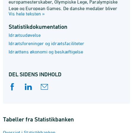
europamesterskaber, Olympiske Lege, Paralympiske
Lege og European Games. De danske medaljer bliver
Vis hele teksten »
årligt indrapporteret af specialforbundene.
Foreningsidrættens medlemstal er baseret på det
Statistik­dokumentation
Centrale Foreningsregister, som drives af DIF, DGI og
Dansk Firmaidrætsforbund. Resultater vedrørende
Idrætsudøvelse
befolkningens motions- og sportsvaner modtages i form
Idrætsforeninger og idrætsfaciliteter
af særtræk fra Idrættens Analyseinstitut.
Idrættens økonomi og beskæftigelse
DEL SIDENS INDHOLD
Tabeller fra Statistikbanken
Oversigt i Statistikbanken