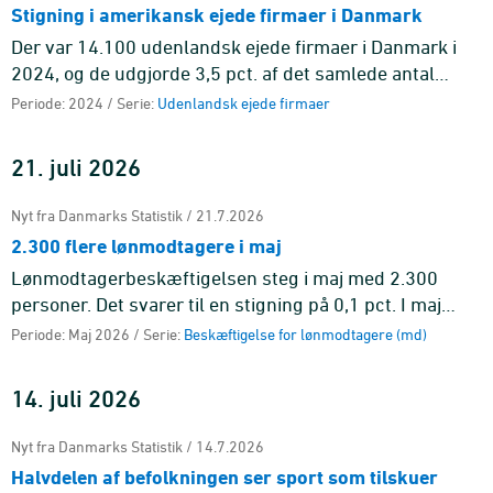
Stigning i amerikansk ejede firmaer i Danmark
Der var 14.100 udenlandsk ejede firmaer i Danmark i
2024, og de udgjorde 3,5 pct. af det samlede antal
firmaer i den markedsrettede sektor i Danmark. Fra
Periode: 2024 / Serie:
Udenlandsk ejede firmaer
2023 til 2024 st ...
21. juli 2026
Nyt fra Danmarks Statistik / 21.7.2026
2.300 flere lønmodtagere i maj
Lønmodtagerbeskæftigelsen steg i maj med 2.300
personer. Det svarer til en stigning på 0,1 pct. I maj
havde 3.087.900 personer et lønmodtagerjob.
Periode: Maj 2026 / Serie:
Beskæftigelse for lønmodtagere (md)
14. juli 2026
Nyt fra Danmarks Statistik / 14.7.2026
Halvdelen af befolkningen ser sport som tilskuer