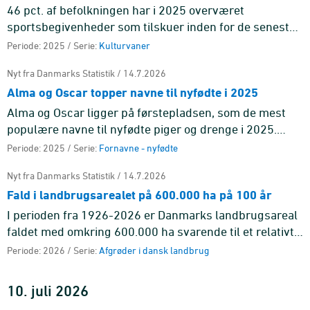
46 pct. af befolkningen har i 2025 overværet
sportsbegivenheder som tilskuer inden for de seneste
12 måneder. De yngste er oftest på stadion. 18 pct.
Periode: 2025 / Serie:
Kulturvaner
blandt de 16-24-årig ...
Nyt fra Danmarks Statistik / 14.7.2026
Alma og Oscar topper navne til nyfødte i 2025
Alma og Oscar ligger på førstepladsen, som de mest
populære navne til nyfødte piger og drenge i 2025.
Begge navne har været på førstepladsen før.
Periode: 2025 / Serie:
Fornavne - nyfødte
Nyt fra Danmarks Statistik / 14.7.2026
Fald i landbrugsarealet på 600.000 ha på 100 år
I perioden fra 1926-2026 er Danmarks landbrugsareal
faldet med omkring 600.000 ha svarende til et relativt
fald på 19 pct. Landbrugsarealet toppede i 1938 med
Periode: 2026 / Serie:
Afgrøder i dansk landbrug
næsten 3,3 ...
10. juli 2026