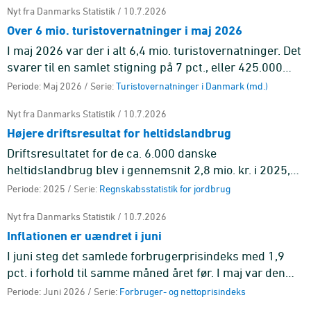
Nyt fra Danmarks Statistik / 10.7.2026
Over 6 mio. turistovernatninger i maj 2026
I maj 2026 var der i alt 6,4 mio. turistovernatninger. Det
svarer til en samlet stigning på 7 pct., eller 425.000
flere overnatninger end i maj 2025. Overnatninger på
Periode: Maj 2026 / Serie:
Turistovernatninger i Danmark (md.)
cam ...
Nyt fra Danmarks Statistik / 10.7.2026
Højere driftsresultat for heltidslandbrug
Driftsresultatet for de ca. 6.000 danske
heltidslandbrug blev i gennemsnit 2,8 mio. kr. i 2025,
hvilket var 1,3 mio. kr. mere end i 2024. Resultatet er en
Periode: 2025 / Serie:
Regnskabsstatistik for jordbrug
fremgang fra de ...
Nyt fra Danmarks Statistik / 10.7.2026
Inflationen er uændret i juni
I juni steg det samlede forbrugerprisindeks med 1,9
pct. i forhold til samme måned året før. I maj var den
tilsvarende stigning ligeledes 1,9 pct. Det er
Periode: Juni 2026 / Serie:
Forbruger- og nettoprisindeks
hovedgruppen tra ...