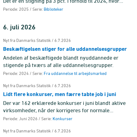
Det er en stigning på 3 pct. i forhold til 2024, hvor
folkebibliotekerne havde 32,5 mio. besøg.
Periode: 2025 / Serie:
Biblioteker
6. juli 2026
Nyt fra Danmarks Statistik / 6.7.2026
Beskæftigelsen stiger for alle uddannelsesgrupper
Andelen af beskæftigede blandt nyuddannede er
stigende på tværs af alle uddannelsesgrupper.
Periode: 2024 / Serie:
Fra uddannelse til arbejdsmarked
Nyt fra Danmarks Statistik / 6.7.2026
Lidt flere konkurser, men færre tabte job i juni
Der var 162 erklærede konkurser i juni blandt aktive
virksomheder, når der korrigeres for normale
sæsonudsving, hvilket svarer til en stigning på 3,3 pct.
Periode: Juni 2026 / Serie:
Konkurser
sammenlignet me ...
Nyt fra Danmarks Statistik / 6.7.2026