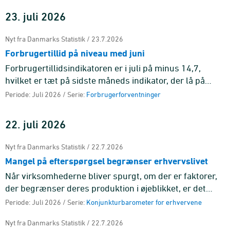
23. juli 2026
Nyt fra Danmarks Statistik / 23.7.2026
Forbrugertillid på niveau med juni
Forbrugertillidsindikatoren er i juli på minus 14,7,
hvilket er tæt på sidste måneds indikator, der lå på
minus 14,0. Gennemsnittet for de seneste seks
Periode: Juli 2026 / Serie:
Forbrugerforventninger
måneder ligger på ...
22. juli 2026
Nyt fra Danmarks Statistik / 22.7.2026
Mangel på efterspørgsel begrænser erhvervslivet
Når virksomhederne bliver spurgt, om der er faktorer,
der begrænser deres produktion i øjeblikket, er det
mangel på efterspørgsel, der er den mest udbredte
Periode: Juli 2026 / Serie:
Konjunkturbarometer for erhvervene
årsag på tværs ...
Nyt fra Danmarks Statistik / 22.7.2026