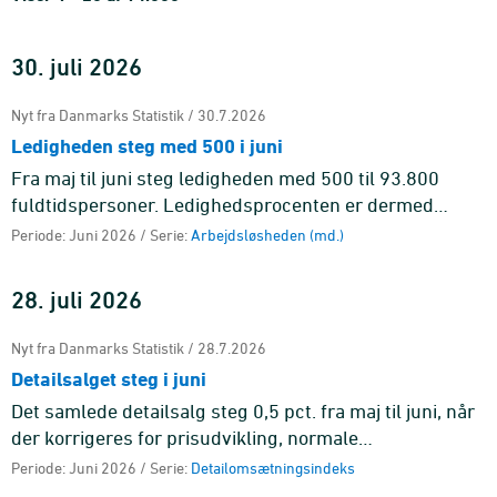
30. juli 2026
Nyt fra Danmarks Statistik / 30.7.2026
Ledigheden steg med 500 i juni
Fra maj til juni steg ledigheden med 500 til 93.800
fuldtidspersoner. Ledighedsprocenten er dermed
uændret med 3,1 pct. af arbejdsstyrken.
Periode: Juni 2026 / Serie:
Arbejdsløsheden (md.)
28. juli 2026
Nyt fra Danmarks Statistik / 28.7.2026
Detailsalget steg i juni
Det samlede detailsalg steg 0,5 pct. fra maj til juni, når
der korrigeres for prisudvikling, normale
sæsonudsving og effekten af handelsdage. Det er
Periode: Juni 2026 / Serie:
Detailomsætningsindeks
anden måned i træk me ...