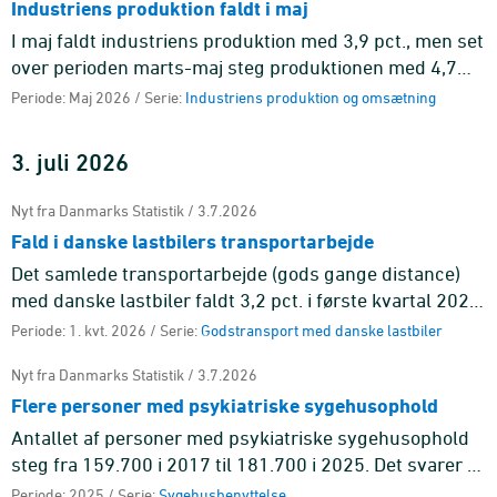
Industriens produktion faldt i maj
I maj faldt industriens produktion med 3,9 pct., men set
over perioden marts-maj steg produktionen med 4,7
pct. i forhold til perioden december-februar.
Periode: Maj 2026 / Serie:
Industriens produktion og omsætning
3. juli 2026
Nyt fra Danmarks Statistik / 3.7.2026
Fald i danske lastbilers transportarbejde
Det samlede transportarbejde (gods gange distance)
med danske lastbiler faldt 3,2 pct. i første kvartal 2026
sammenlignet med fjerde kvartal 2025 og endte på 4,1
Periode: 1. kvt. 2026 / Serie:
Godstransport med danske lastbiler
mia. ton ...
Nyt fra Danmarks Statistik / 3.7.2026
Flere personer med psykiatriske sygehusophold
Antallet af personer med psykiatriske sygehusophold
steg fra 159.700 i 2017 til 181.700 i 2025. Det svarer til
en stigning på 13,8 pct.
Periode: 2025 / Serie:
Sygehusbenyttelse